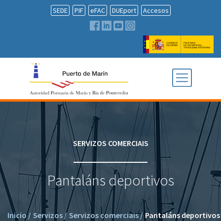
SEDE
PIF
eFAC
DUEport
Accesos
SERVIZOS COMERCIAIS
Pantaláns deportivos
Inicio
/
Servizos
/
Servizos comerciais
/
Pantaláns deportivos