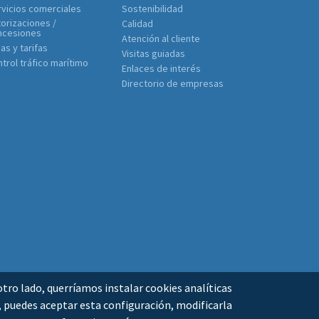
vicios comerciales
Sostenibilidad
orizaciones /
Calidad
ncesiones
Atención al cliente
as y tarifas
Visitas guiadas
trol tráfico marítimo
Enlaces de interés
Directorio de empresas
tro lado, querríamos instalar cookies analíticas
n, puedes aceptar esta configuración, modificarla
TICA DE PRIVACIDAD
POLÍTICA DE COOKIES
MAPA WEB