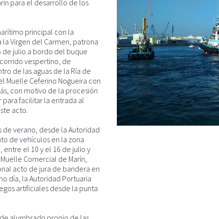
ín para el desarrollo de los
arítimo principal con la
 la Virgen del Carmen, patrona
6 de julio a bordo del buque
corrido vespertino, de
tro de las aguas de la Ría de
 Muelle Ceferino Nogueira con
más, con motivo de la procesión
para facilitar la entrada al
ste acto.
s de verano, desde la Autoridad
nto de vehículos en la zona
ntre el 10 y el 16 de julio y
Muelle Comercial de Marín,
ional acto de jura de bandera en
smo día, la Autoridad Portuaria
egos artificiales desde la punta
n de alumbrado propio de las