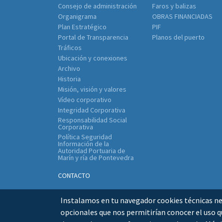
Consejo de administración
Faros y balizas
Organigrama
OBRAS FINANCIADAS
Plan Estratégico
PIF
Portal de Transparencia
Planos del puerto
Tráficos
Ubicación y conexiones
Archivo
Historia
Misión, visión y valores
Vídeo corporativo
Integridad Corporativa
Responsabilidad Social
Corporativa
Política Seguridad
Información de la
Autoridad Portuaria de
Marín y ría de Pontevedra
CONTACTO
Instalamos en tu navegador cookies técnicas nec
opcionales que nos permitirían conocer el uso qu