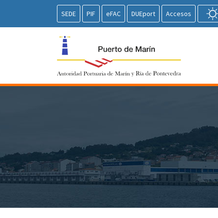
SEDE
PIF
eFAC
DUEport
Accesos