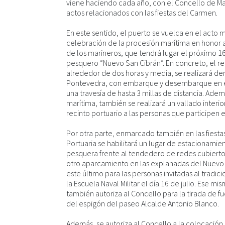
viene haciendo cada año, con el Concello de Mar
actos relacionados con las fiestas del Carmen.
En este sentido, el puerto se vuelca en el acto m
celebración de la procesión marítima en honor a
de los marineros, que tendrá lugar el próximo 1
pesquero “Nuevo San Cibrán”. En concreto, el re
alrededor de dos horas y media, se realizará den
Pontevedra, con embarque y desembarque en el
una travesía de hasta 3 millas de distancia. Ade
marítima, también se realizará un vallado interior 
recinto portuario a las personas que participen e
Por otra parte, enmarcado también en las fiesta
Portuaria se habilitará un lugar de estacionamie
pesquera frente al tendedero de redes cubierto, e
otro aparcamiento en las explanadas del Nuevo 
este último para las personas invitadas al tradic
la Escuela Naval Militar el día 16 de julio. Ese mi
también autoriza al Concello para la tirada de fu
del espigón del paseo Alcalde Antonio Blanco.
Además, se autoriza al Concello a la colocació