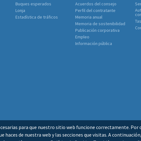
Buques esperados
Acuerdos del consejo
Ser
Aut
Lonja
Perfil del contratante
co
Estadística de tráficos
Memoria anual
Tas
Memoria de sostenibilidad
Con
Publicación corporativa
Empleo
Información pública
esarias para que nuestro sitio web funcione correctamente. Por o
e haces de nuestra web y las secciones que visitas. A continuació
AVISO LEGAL
POLÍ