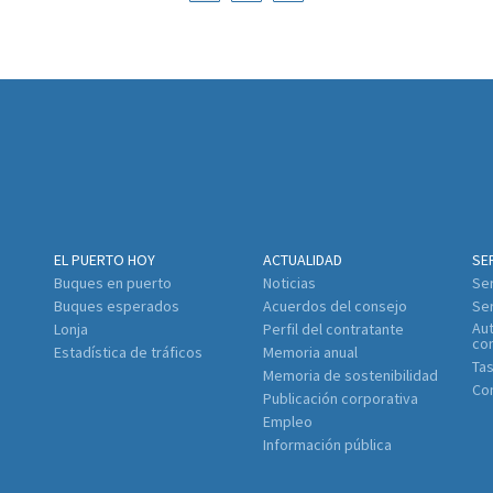
EL PUERTO HOY
ACTUALIDAD
SE
Buques en puerto
Noticias
Ser
Buques esperados
Acuerdos del consejo
Ser
Aut
Lonja
Perfil del contratante
co
Estadística de tráficos
Memoria anual
Tas
Memoria de sostenibilidad
Con
Publicación corporativa
Empleo
Información pública