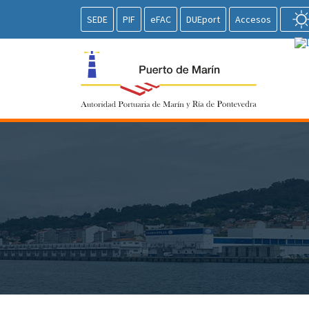
SEDE
PIF
eFAC
DUEport
Accesos