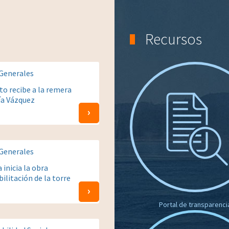
Recursos
 Generales
to recibe a la remera
ía Vázquez
 Generales
 inicia la obra
ilitación de la torre
Portal de transparenci