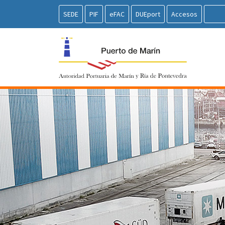
SEDE
PIF
eFAC
DUEport
Accesos