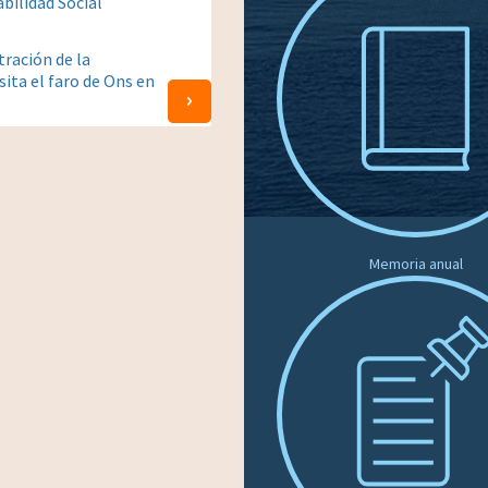
bilidad Social
tración de la
sita el faro de Ons en
Memoria anual