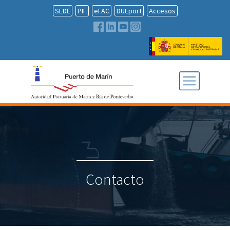
SEDE
PIF
eFAC
DUEport
Accesos
Contacto