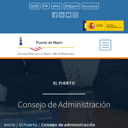
SEDE
PIF
eFAC
DUEport
Accesos
EL PUERTO
Consejo de Administración
Inicio
/
El Puerto
/
Consejo de administración