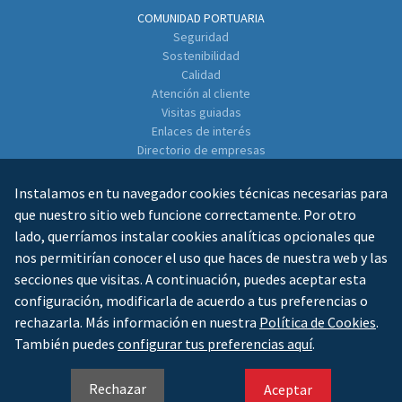
COMUNIDAD PORTUARIA
Seguridad
Sostenibilidad
Calidad
Atención al cliente
Visitas guiadas
Enlaces de interés
Directorio de empresas
CONTACTO
Instalamos en tu navegador cookies técnicas necesarias para
que nuestro sitio web funcione correctamente. Por otro
lado, querríamos instalar cookies analíticas opcionales que
nos permitirían conocer el uso que haces de nuestra web y las
secciones que visitas. A continuación, puedes aceptar esta
configuración, modificarla de acuerdo a tus preferencias o
rechazarla. Más información en nuestra
Política de Cookies
.
AVISO LEGAL
POLÍTICA DE PRIVACIDAD
POLÍTICA DE COOKIES
MAPA WEB
También puedes
configurar tus preferencias aquí
.
ES
GL
EN
Rechazar
Aceptar