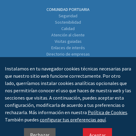
COMUNIDAD PORTUARIA
Seguridad
Sostenibilidad
Calidad
Atención al cliente
Visitas guiadas
Enlaces de interés
Directorio de empresas
CONTACTO
Instalamos en tu navegador cookies técnicas necesarias para
que nuestro sitio web funcione correctamente. Por otro
lado, querríamos instalar cookies analíticas opcionales que
nos permitirían conocer el uso que haces de nuestra web y las
secciones que visitas. A continuación, puedes aceptar esta
configuración, modificarla de acuerdo a tus preferencias o
rechazarla. Más información en nuestra
Política de Cookies
.
AVISO LEGAL
POLÍTICA DE PRIVACIDAD
POLÍTICA DE COOKIES
MAPA WEB
También puedes
configurar tus preferencias aquí
.
ES
GL
EN
Rechazar
Aceptar