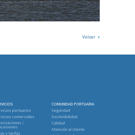
Volver
RVICIOS
COMUNIDAD PORTUARIA
vicios portuarios
Seguridad
vicios comerciales
Sostenibilidad
orizaciones /
Calidad
ncesiones
Atención al cliente
as y tarifas