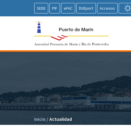
SEDE
PIF
eFAC
DUEport
Accesos
Inicio
/
Actualidad