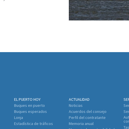
EL PUERTO HOY
ACTUALIDAD
SE
Buques en puerto
Noticias
Ser
Buques esperados
Acuerdos del consejo
Ser
Aut
Lonja
Perfil del contratante
co
Estadística de tráficos
Memoria anual
Tas