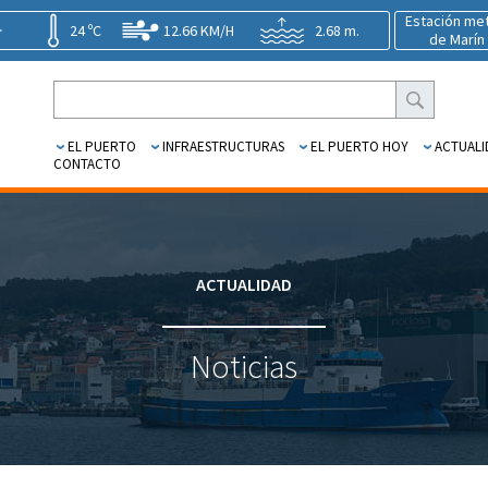
Estación me
24 ºC
12.66 KM/H
2.68 m.
de Marín
EL PUERTO
INFRAESTRUCTURAS
EL PUERTO HOY
ACTUALI
CONTACTO
ACTUALIDAD
Noticias